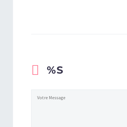
Cours du mardi 27 au vendredi 30
décembre
0
1
22 Déc 2022
Yoga Nidra (14 janvier
2024)
0
2
08 Jan 2024
%S
0
3
06 Mar 2023
Bain Sonore (20 janvier
2024)
0
2
10 Jan 2024