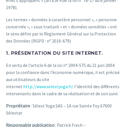
elles s’appliquent » (article 4 de la loi n° 78-17 du 6 janvier
1978).
Les termes « données à caractère personnel », « personne
concernée », « sous traitant » et « données sensibles » ont
le sens défini par le Règlement Général sur la Protection
des Données (RGPD : n° 2016-679)
1. PRÉSENTATION DU SITE INTERNET.
En vertu de l’article 6 de la loi n° 2004-575 du 21 juin 2004
pour la confiance dans l’économie numérique, il est précisé
aux utilisateurs du site
internet
http://www.selestyoga.fr/
l’identité des différents
intervenants dans le cadre de sa réalisation et de son suivi:
Propriétaire
: Sélest Yoga SAS – 1A rue Sainte Foy 67600
Sélestat
Responsable publication
: Patrick Frech –